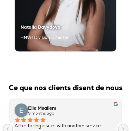
Natalia Davydova
R
HNWI Division Director
M
S
Ce que nos clients disent de nous
Amani Hammoud
9 months ago
Very satisfied with Wealth Tellers! Everything 