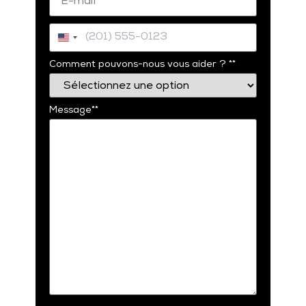
mail
*
*
Téléphone
*
*
États-Unis +1
Comment pouvons-nous vous aider ? *
*
Message*
*