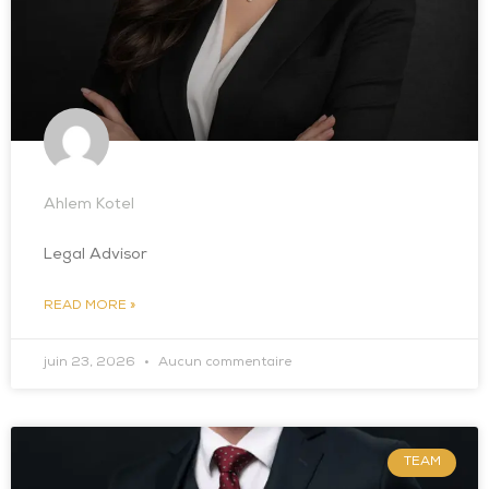
Ahlem Kotel
Legal Advisor
READ MORE »
juin 23, 2026
Aucun commentaire
TEAM