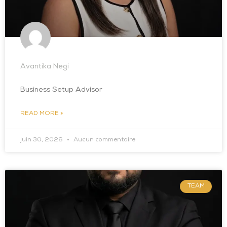
Avantika Negi
Business Setup Advisor
READ MORE »
juin 30, 2026
Aucun commentaire
TEAM