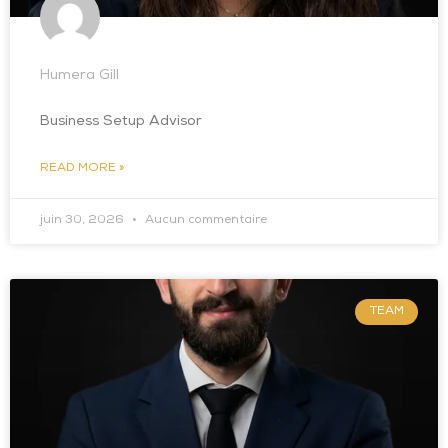
Humera Gill
Business Setup Advisor
READ MORE »
juin 30, 2026
Aucun commentaire
TEAM