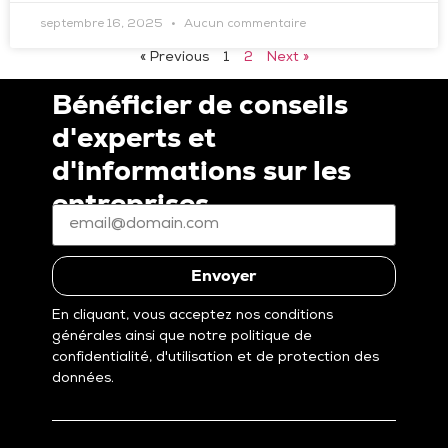
septembre 16, 2025
Aucun commentaire
« Previous
1
2
Next »
Bénéficier de conseils
d'experts et
d'informations sur les
entreprises
E-
mail
*
(Nécessaire)
Envoyer
En cliquant, vous acceptez nos conditions
générales ainsi que notre politique de
confidentialité, d'utilisation et de protection des
données.