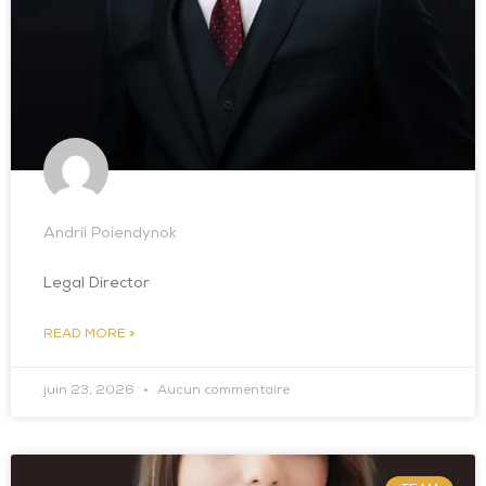
Andrii Poiendynok
Legal Director
READ MORE »
juin 23, 2026
Aucun commentaire