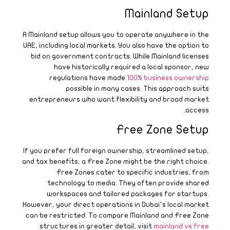
A
U
I
a
H