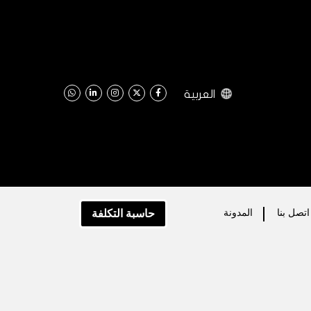
العربية
حاسبة التكلفة
اتصل بنا
اﻟﻤﺪﻭﻧﺔ