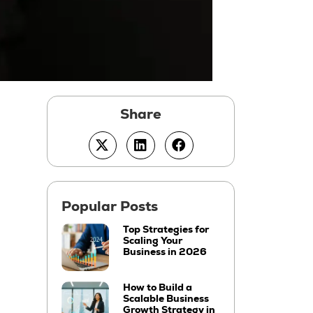
Top Strategies for
Scaling Your
Business in 2026
How to Build a
Scalable Business
Growth Strategy in