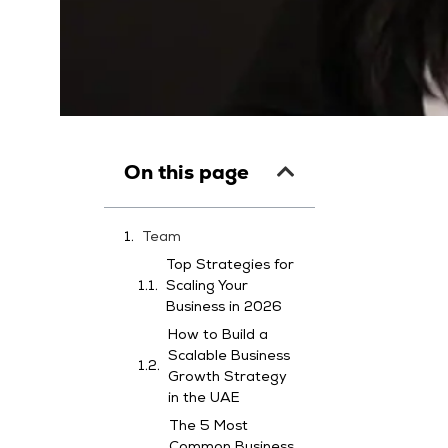
On this page
Team
Top Strategies for
Scaling Your
Business in 2026
How to Build a
Scalable Business
Growth Strategy
in the UAE
The 5 Most
Common Business