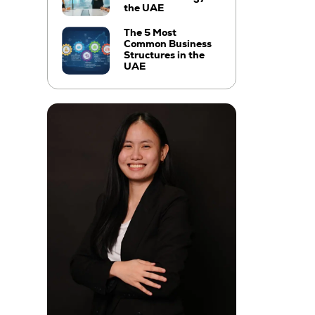
the UAE
The 5 Most
Common Business
Structures in the
UAE