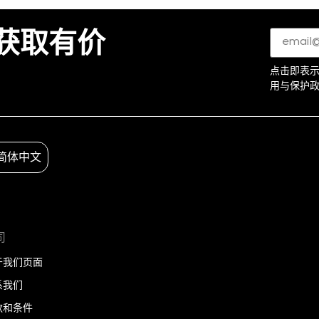
获取有价
电
子
邮
件
*
点击即表
(Required
用与保护
简体中文
司
于我们页面
系我们
款和条件