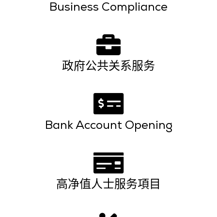
Business Compliance
内陆公司
政府公共关系服务
✔ 100% Foreign Ownership ✔Residency Options
✔Quick Approvals ✔Combined Business Activities
under one License ✔Fast Banking Processes
Bank Account Opening
Click Here
高净值人士服务項目